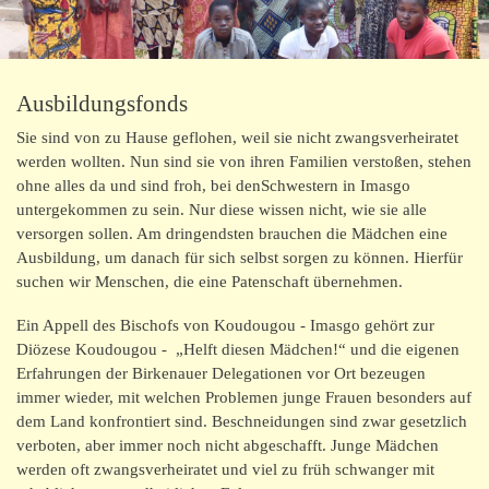
Schulkantine
Ausbildungsfonds
Ausbildungsfonds
Projekt SoLern
Sie sind von zu Hause geflohen, weil sie nicht zwangsverheiratet
Verkauf von Produkten aus Burkina
werden wollten. Nun sind sie von ihren Familien verstoßen, stehen
ohne alles da und sind froh, bei denSchwestern in Imasgo
Begegnungen
untergekommen zu sein. Nur diese wissen nicht, wie sie alle
versorgen sollen. Am dringendsten brauchen die Mädchen eine
Termine und Aktuelles
Ausbildung, um danach für sich selbst sorgen zu können. Hierfür
suchen wir Menschen, die eine Patenschaft übernehmen.
Meine Unterstützung
Ein Appell des Bischofs von Koudougou - Imasgo gehört zur
Diözese Koudougou - „Helft diesen Mädchen!“ und die eigenen
Wer sind wir
Erfahrungen der Birkenauer Delegationen vor Ort bezeugen
immer wieder, mit welchen Problemen junge Frauen besonders auf
dem Land konfrontiert sind. Beschneidungen sind zwar gesetzlich
Burkina Faso
verboten, aber immer noch nicht abgeschafft. Junge Mädchen
werden oft zwangsverheiratet und viel zu früh schwanger mit