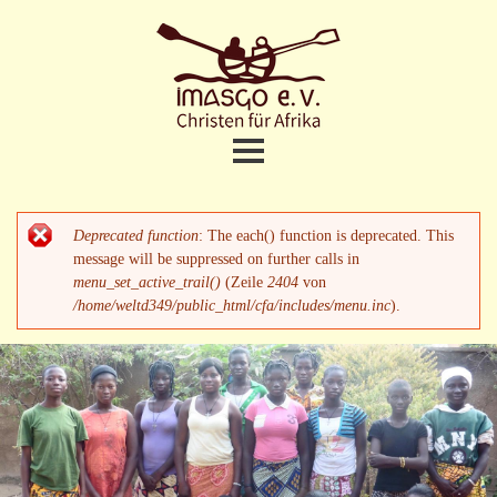
Direkt
zum
Inhalt
Christen
fuer
Afrika
Home
Hauptmenü
Deprecated function
: The each() function is deprecated. This
Fehlermeldung
Projekte
message will be suppressed on further calls in
menu_set_active_trail()
(Zeile
2404
von
/home/weltd349/public_html/cfa/includes/menu.inc
).
Brunnenbau
Bildungszentrum CPI
Lycée
Bibliothek in Imasgo