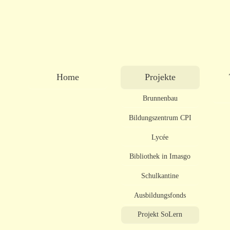
Christen
Hauptmenü
Home
Projekte
fuer
Afrika
Brunnenbau
Bildungszentrum CPI
Lycée
Bibliothek in Imasgo
Schulkantine
Ausbildungsfonds
Projekt SoLern