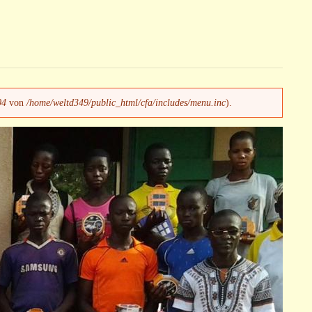
04
von
/home/weltd349/public_html/cfa/includes/menu.inc
).