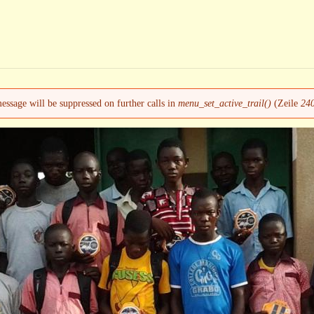
message will be suppressed on further calls in
menu_set_active_trail()
(Zeile
24