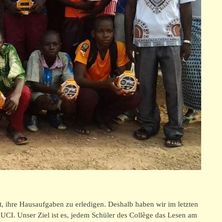
t, ihre Hausaufgaben zu erledigen. Deshalb haben wir im letzten
LUCI. Unser Ziel ist es, jedem Schüler des Collège das Lesen am