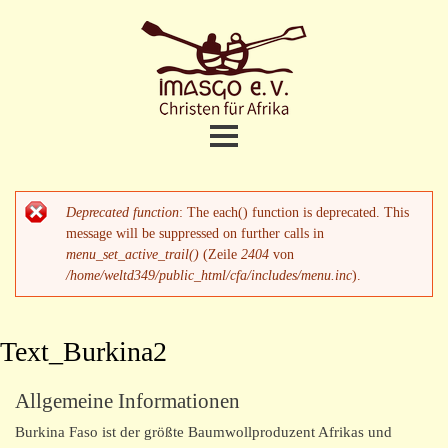
Direkt
zum
Inhalt
Christen
fuer
Afrika
Home
Hauptmenü
Deprecated function
: The each() function is deprecated. This
Fehlermeldung
Projekte
message will be suppressed on further calls in
menu_set_active_trail()
(Zeile
2404
von
/home/weltd349/public_html/cfa/includes/menu.inc
).
Termine und Aktuelles
Meine Unterstützung
Text_Burkina2
Allgemeine Informationen
Wer sind wir
Burkina Faso ist der größte Baumwollproduzent Afrikas und