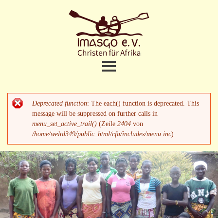
Direkt
zum
Inhalt
Christen
fuer
Afrika
Home
Hauptmenü
Deprecated function
: The each() function is deprecated. This
Fehlermeldung
Projekte
message will be suppressed on further calls in
menu_set_active_trail()
(Zeile
2404
von
/home/weltd349/public_html/cfa/includes/menu.inc
).
Brunnenbau
Bildungszentrum CPI
Lycée
Bibliothek in Imasgo