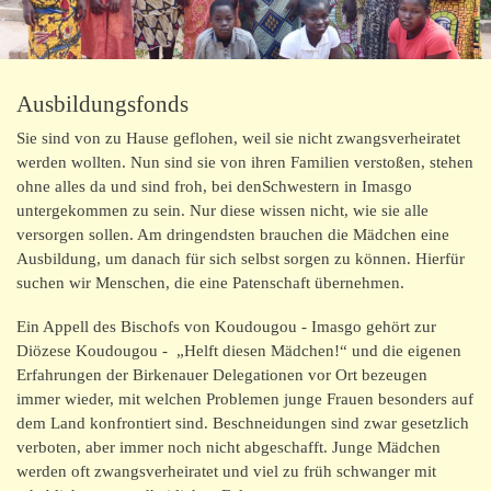
Schulkantine
Ausbildungsfonds
Ausbildungsfonds
Projekt SoLern
Sie sind von zu Hause geflohen, weil sie nicht zwangsverheiratet
Verkauf von Produkten aus Burkina
werden wollten. Nun sind sie von ihren Familien verstoßen, stehen
ohne alles da und sind froh, bei denSchwestern in Imasgo
Begegnungen
untergekommen zu sein. Nur diese wissen nicht, wie sie alle
versorgen sollen. Am dringendsten brauchen die Mädchen eine
Termine und Aktuelles
Ausbildung, um danach für sich selbst sorgen zu können. Hierfür
suchen wir Menschen, die eine Patenschaft übernehmen.
Meine Unterstützung
Ein Appell des Bischofs von Koudougou - Imasgo gehört zur
Diözese Koudougou - „Helft diesen Mädchen!“ und die eigenen
Wer sind wir
Erfahrungen der Birkenauer Delegationen vor Ort bezeugen
immer wieder, mit welchen Problemen junge Frauen besonders auf
dem Land konfrontiert sind. Beschneidungen sind zwar gesetzlich
Burkina Faso
verboten, aber immer noch nicht abgeschafft. Junge Mädchen
werden oft zwangsverheiratet und viel zu früh schwanger mit