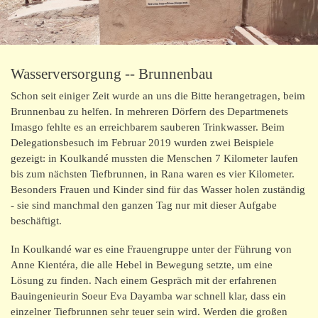
Schulkantine
Ausbildungsfonds
Projekt SoLern
Wasserversorgung -- Brunnenbau
Schon seit einiger Zeit wurde an uns die Bitte herangetragen, beim
Verkauf von Produkten aus Burkina
Brunnenbau zu helfen. In mehreren Dörfern des Departmenets
Imasgo fehlte es an erreichbarem sauberen Trinkwasser. Beim
Begegnungen
Delegationsbesuch im Februar 2019 wurden zwei Beispiele
gezeigt: in Koulkandé mussten die Menschen 7 Kilometer laufen
Termine und Aktuelles
bis zum nächsten Tiefbrunnen, in Rana waren es vier Kilometer.
Besonders Frauen und Kinder sind für das Wasser holen zuständig
Meine Unterstützung
- sie sind manchmal den ganzen Tag nur mit dieser Aufgabe
beschäftigt.
Wer sind wir
In Koulkandé war es eine Frauengruppe unter der Führung von
Anne Kientéra, die alle Hebel in Bewegung setzte, um eine
Burkina Faso
Lösung zu finden. Nach einem Gespräch mit der erfahrenen
Bauingenieurin Soeur Eva Dayamba war schnell klar, dass ein
einzelner Tiefbrunnen sehr teuer sein wird. Werden die großen