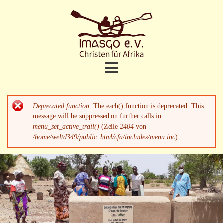
Direkt
zum
Inhalt
Christen
fuer
Afrika
Home
Hauptmenü
Deprecated function
: The each() function is deprecated. This
Fehlermeldung
Projekte
message will be suppressed on further calls in
menu_set_active_trail()
(Zeile
2404
von
/home/weltd349/public_html/cfa/includes/menu.inc
).
Brunnenbau
Bildungszentrum CPI
Lycée
Bibliothek in Imasgo