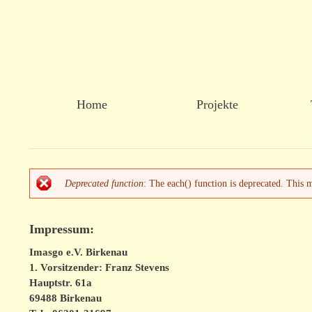
Christen
Hauptmenü
Home
Projekte
fuer
Afrika
Deprecated function
: The each() function is deprecated. This 
Fehlermeldung
Impressum:
Imasgo e.V. Birkenau
1. Vorsitzender: Franz Stevens
Hauptstr. 61a
69488 Birkenau